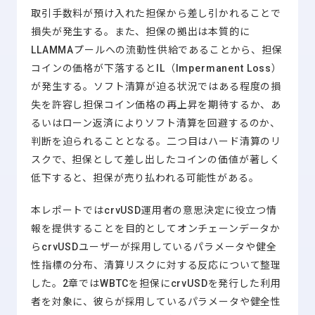
取引手数料が預け入れた担保から差し引かれることで
損失が発生する。また、担保の拠出は本質的に
LLAMMAプールへの流動性供給であることから、担保
コインの価格が下落するとIL（Impermanent Loss）
が発生する。ソフト清算が迫る状況ではある程度の損
失を許容し担保コイン価格の再上昇を期待するか、あ
るいはローン返済によりソフト清算を回避するのか、
判断を迫られることとなる。二つ目はハード清算のリ
スクで、担保として差し出したコインの価値が著しく
低下すると、担保が売り払われる可能性がある。
本レポートではcrvUSD運用者の意思決定に役立つ情
報を提供することを目的としてオンチェーンデータか
らcrvUSDユーザーが採用しているパラメータや健全
性指標の分布、清算リスクに対する反応について整理
した。2章ではWBTCを担保にcrvUSDを発行した利用
者を対象に、彼らが採用しているパラメータや健全性